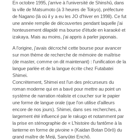
En octobre 1995, j’arrive à l’université de Shinshû, dans
la ville de Matsumoto (à 3 heures de Tokyo), préfecture
de Nagano (là où il y a eu les JO d’hiver en 1998). Ce fut
une année remplie de découvertes pendant laquelle j’ai
honteusement dilapidé ma bourse d’étude en karaoké et
izakaya. Mais au moins, j’ai appris à parler japonais.
A l’origine, j’avais décroché cette bourse pour avancer
sur mon thème de recherche de mémoire de maîtrise
(de master, comme on dit maintenant) : l’unification de la
langue parlée et de la langue écrite chez Futabatei
Shimei.
Concrètement, Shimei est l’un des précurseurs du
roman moderne qui en a bavé pour mettre au point un
système de narration réaliste et coucher sur le papier
une forme de langue orale (que l’on utilise d’ailleurs
encore de nos jours). Shimei, dans ses recherches, a
largement été influencé par le rakugo et notamment par
la prise en sténographie de « L’histoire du fantôme à la
lanterne en forme de pivoine » (Kaidan Botan Dôrô) du
grand maître de Meiji, Sanyûtei Enchô.