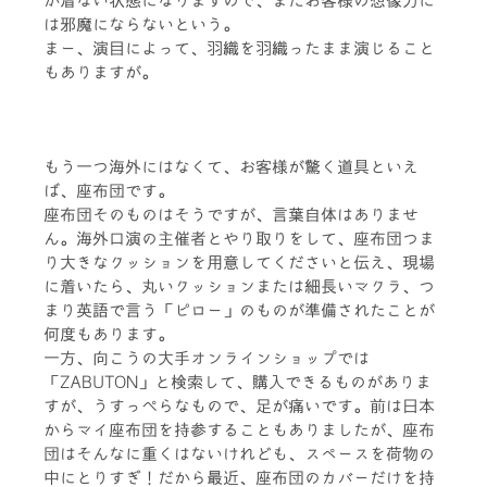
か着ない状態になりますので、またお客様の想像力に
は邪魔にならないという。
まー、演目によって、羽織を羽織ったまま演じること
もありますが。
もう一つ海外にはなくて、お客様が驚く道具といえ
ば、座布団です。
座布団そのものはそうですが、言葉自体はありませ
ん。海外口演の主催者とやり取りをして、座布団つま
り大きなクッションを用意してくださいと伝え、現場
に着いたら、丸いクッションまたは細長いマクラ、つ
まり英語で言う「ピロー」のものが準備されたことが
何度もあります。
一方、向こうの大手オンラインショップでは
「ZABUTON」と検索して、購入できるものがありま
すが、うすっぺらなもので、足が痛いです。前は日本
からマイ座布団を持参することもありましたが、座布
団はそんなに重くはないけれども、スペースを荷物の
中にとりすぎ！だから最近、座布団のカバーだけを持