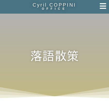
Cyril COPPINI
OFFICE
落語散策