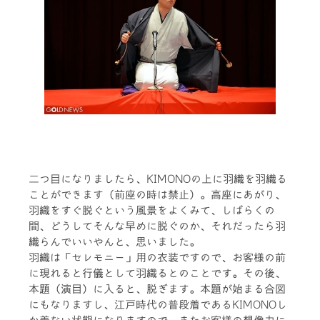
二つ目になりましたら、KIMONOの上に羽織を羽織る
ことができます（前座の時は禁止）。高座にあがり、
羽織をすぐ脱ぐという風景をよくみて、しばらくの
間、どうしてそんな早めに脱ぐのか、それだったら羽
織らんでいいやんと、思いました。
羽織は「セレモニー」用の衣装ですので、お客様の前
に現れると行儀として羽織るとのことです。その後、
本題（演目）に入ると、脱ぎます。本題が始まる合図
にもなりますし、江戸時代の普段着であるKIMONOし